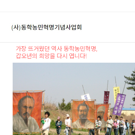
가장 뜨거웠던 역사 동학농민혁명,
갑오년의 희망을
다시 엽니다!